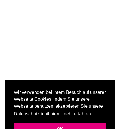
UIU STUDIO ARCHITEKTUR
Dipl. Ing. Christoph Betz
Hohenzollernstrasse 30
D-66117 Saarbrücken
Tel. 0681 / 4016 0000
Wir verwenden bei Ihrem Besuch auf unserer
Fax 0681 / 4016 0007
Webseite Cookies. Indem Sie unsere
Webseite benutzen, akzeptieren Sie unsere
Datenschutzrichtlinien.
mehr erfahren
OK